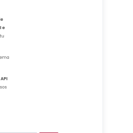
de
I e
 tu
stema
 API
isos