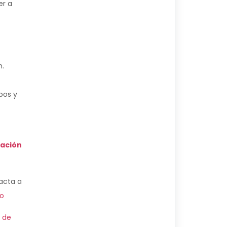
er a
n.
pos y
ación
tacta a
io
s de