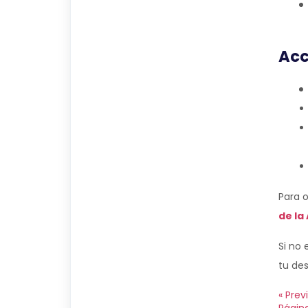
Acc
Para o
de la
Si no 
tu des
« Prev
Págin