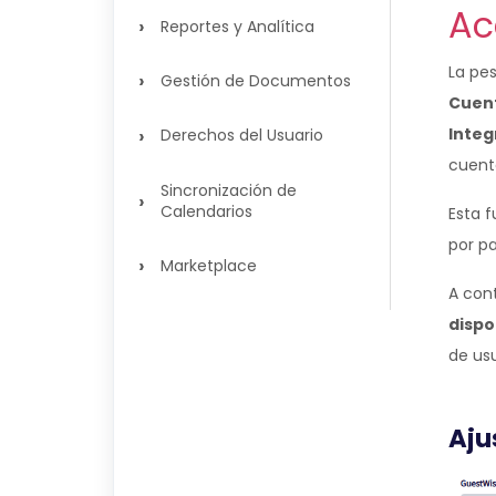
Ac
›
Reportes y Analítica
La pe
›
Gestión de Documentos
Cuen
›
Integ
Derechos del Usuario
cuent
Sincronización de
›
Calendarios
Esta f
por pa
›
Marketplace
A con
dispo
de usu
Aju