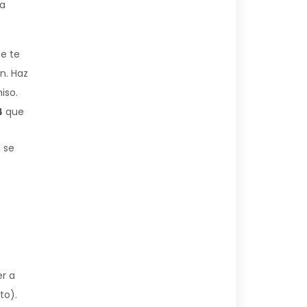
la
ue te
ón. Haz
iso.
4
que
 se
er a
to).