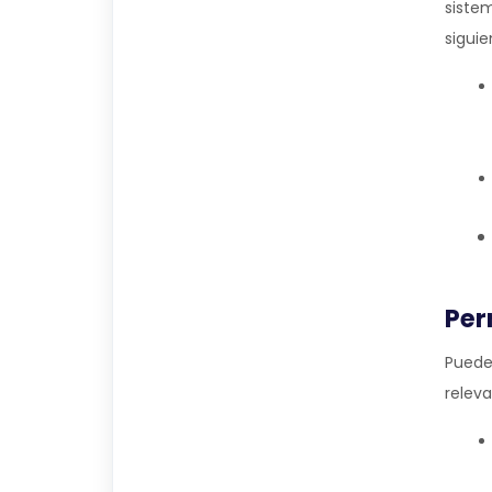
siste
siguie
Per
Puede
releva