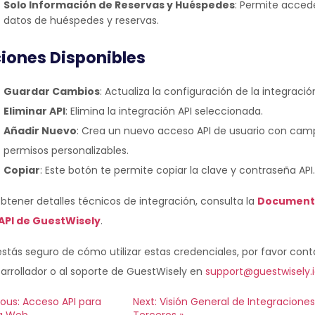
Solo Información de Reservas y Huéspedes
: Permite acced
datos de huéspedes y reservas.
iones Disponibles
Guardar Cambios
: Actualiza la configuración de la integració
Eliminar API
: Elimina la integración API seleccionada.
Añadir Nuevo
: Crea un nuevo acceso API de usuario con cam
permisos personalizables.
Copiar
: Este botón te permite copiar la clave y contraseña API.
btener detalles técnicos de integración, consulta la
Document
 API de GuestWisely
.
estás seguro de cómo utilizar estas credenciales, por favor con
arrollador o al soporte de GuestWisely en
support@guestwisely.
ious: Acceso API para
Next: Visión General de Integracione
a Web
Terceros »