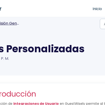
r
Inicio
ión General de Integraciones
s Personalizadas
 P. M.
troducción
cción de
Integraciones de Usuario
en GuestWisely permite al t